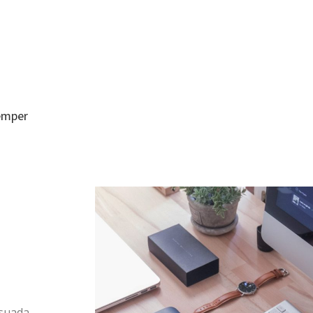
semper
esuada