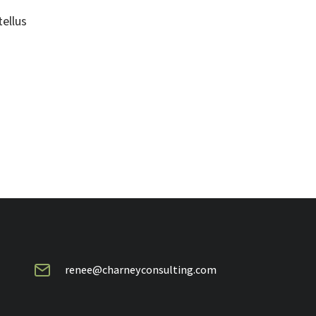
ellus
renee@charneyconsulting.com