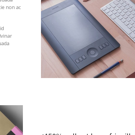
tie non ac
id
lvinar
suada