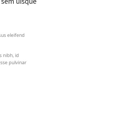
a sem uisque
sus eleifend
s nibh, id
sse pulvinar